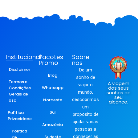
Institucional
Pacotes
Sobre
Promo
nos
Disclaimer
De um
Blog
sonho de
Termos e
A viagem
viajar o
Whatsapp
dos seus
Condições
mundo,
sonhos ao
Gerais de
seu
descobrimos
Nordeste
Uso
alcance.
um
Sul
Política
proposito de
Privacidade
ajudar varias
Amazônia
pessoas a
Politica
conhecer as
Sudeste
de