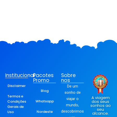
Institucional
Pacotes
Sobre
Promo
nos
Disclaimer
De um
Blog
sonho de
Termos e
A viagem
viajar o
Whatsapp
dos seus
Condições
mundo,
sonhos ao
Gerais de
seu
descobrimos
Nordeste
Uso
alcance.