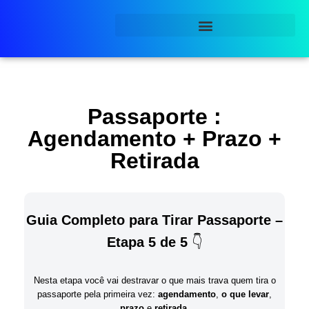
Pular
para
o
conteúdo
Passaporte :
Agendamento + Prazo +
Retirada
Guia Completo para Tirar Passaporte –
Etapa 5 de 5
👇
Nesta etapa você vai destravar o que mais trava quem tira o
passaporte pela primeira vez:
agendamento
,
o que levar
,
prazo
e
retirada
.