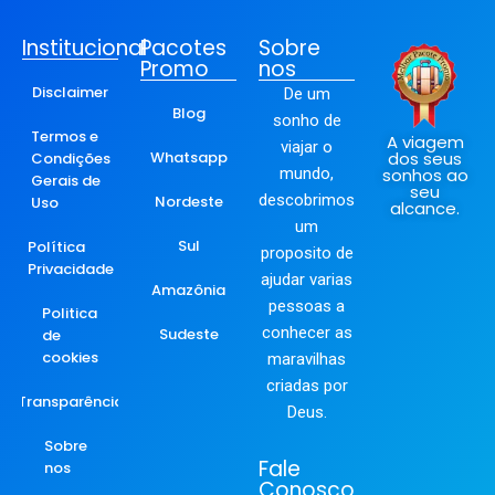
Institucional
Pacotes
Sobre
Promo
nos
Disclaimer
De um
Blog
sonho de
Termos e
A viagem
viajar o
Whatsapp
dos seus
Condições
mundo,
sonhos ao
Gerais de
seu
descobrimos
Nordeste
Uso
alcance.
um
Sul
Política
proposito de
Privacidade
ajudar varias
Amazônia
pessoas a
Politica
conhecer as
Sudeste
de
cookies
maravilhas
criadas por
Transparência
Deus.
Sobre
Fale
nos
Conosco