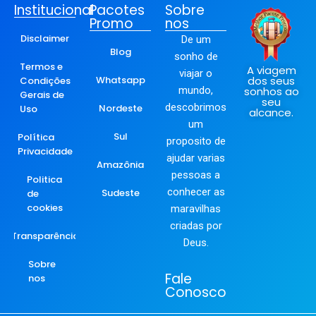
Institucional
Pacotes
Sobre
Promo
nos
Disclaimer
De um
Blog
sonho de
Termos e
A viagem
viajar o
Whatsapp
dos seus
Condições
mundo,
sonhos ao
Gerais de
seu
descobrimos
Nordeste
Uso
alcance.
um
Sul
Política
proposito de
Privacidade
ajudar varias
Amazônia
pessoas a
Politica
conhecer as
Sudeste
de
cookies
maravilhas
criadas por
Transparência
Deus.
Sobre
Fale
nos
Conosco