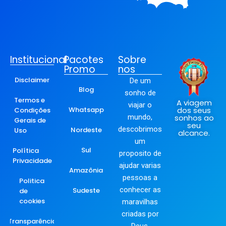
Institucional
Pacotes
Sobre
Promo
nos
Disclaimer
De um
Blog
sonho de
Termos e
A viagem
viajar o
Whatsapp
dos seus
Condições
mundo,
sonhos ao
Gerais de
seu
descobrimos
Nordeste
Uso
alcance.
um
Sul
Política
proposito de
Privacidade
ajudar varias
Amazônia
pessoas a
Politica
conhecer as
Sudeste
de
cookies
maravilhas
criadas por
Transparência