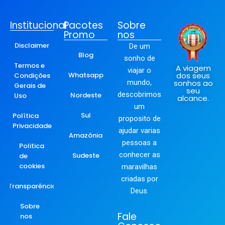
Institucional
Pacotes
Sobre
Promo
nos
Disclaimer
De um
Blog
sonho de
Termos e
A viagem
viajar o
Whatsapp
dos seus
Condições
mundo,
sonhos ao
Gerais de
seu
descobrimos
Nordeste
Uso
alcance.
um
Sul
Política
proposito de
Privacidade
ajudar varias
Amazônia
pessoas a
Politica
conhecer as
Sudeste
de
cookies
maravilhas
criadas por
Transparência
Deus.
Sobre
Fale
nos