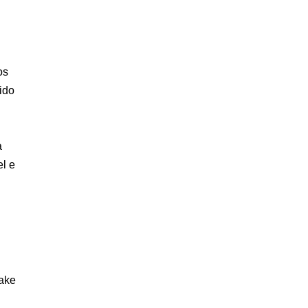
os
ido
m
a
el e
Lake