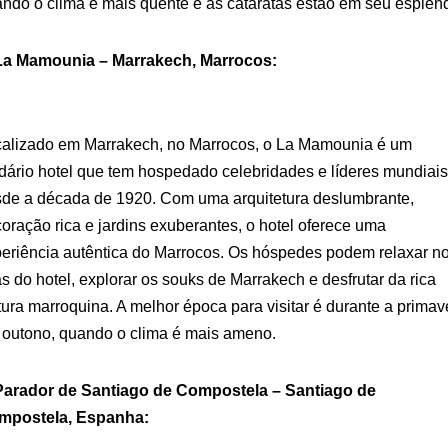
ndo o clima é mais quente e as cataratas estão em seu esplend
 La Mamounia – Marrakech, Marrocos:
alizado em Marrakech, no Marrocos, o La Mamounia é um
dário hotel que tem hospedado celebridades e líderes mundiai
de a década de 1920. Com uma arquitetura deslumbrante,
oração rica e jardins exuberantes, o hotel oferece uma
eriência autêntica do Marrocos. Os hóspedes podem relaxar n
s do hotel, explorar os souks de Marrakech e desfrutar da rica
tura marroquina. A melhor época para visitar é durante a primav
 outono, quando o clima é mais ameno.
 Parador de Santiago de Compostela – Santiago de
mpostela, Espanha: