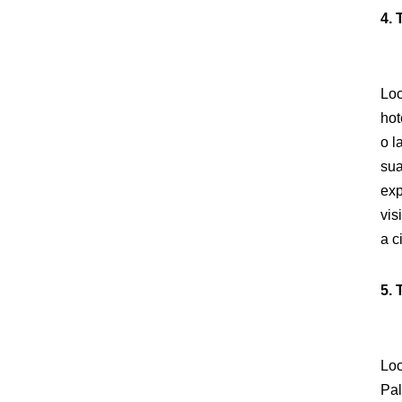
4. 
Loc
hot
o l
sua
exp
vis
a c
5. 
Loc
Pal