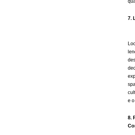
qua
7.
Loc
len
des
dec
exp
spa
cul
e o
8.
Co