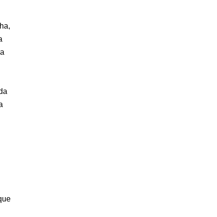
ha,
a
ra
 da
a
que