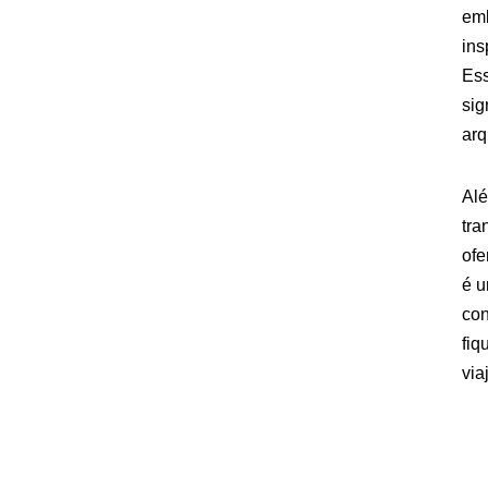
emb
ins
Ess
sig
arq
Alé
tra
ofe
é u
con
fiq
via