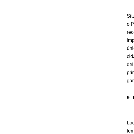
Sit
o P
rec
imp
úni
cid
del
pri
gan
9.
Loc
tem