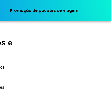
Promoção de pacotes de viagem
os e
ros
e
des