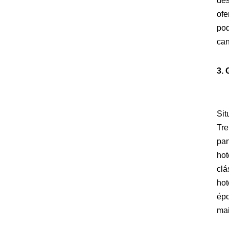
des
ofe
pod
can
3. 
Sit
Tre
pan
hot
clá
hot
épo
mai