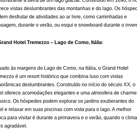
lumbrante à beira de um lago glacial. Construído em 1890, o ho
rece vistas deslumbrantes das montanhas e do lago. Os hóspe
em desfrutar de atividades ao ar livre, como caminhadas e
oagem, durante o verão, ou esqui e snowboard durante o inver
Grand Hotel Tremezzo – Lago de Como, Itália:
uado às margens do Lago de Como, na Itália, o Grand Hotel
mezzo é um resort histórico que combina luxo com vistas
orâmicas deslumbrantes. Construído no início do século XX, o
el oferece acomodações elegantes e uma atmosfera de charme
ssico. Os hóspedes podem explorar os jardins exuberantes do
el e relaxar em suas piscinas com vista para o lago. A melhor
ca para visitar é durante a primavera e o verão, quando o clima
s agradável.