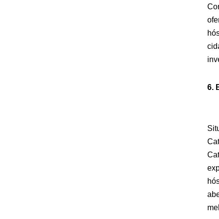
Con
ofe
hós
cid
inv
6. 
Sit
Cat
Cat
exp
hós
abe
mel