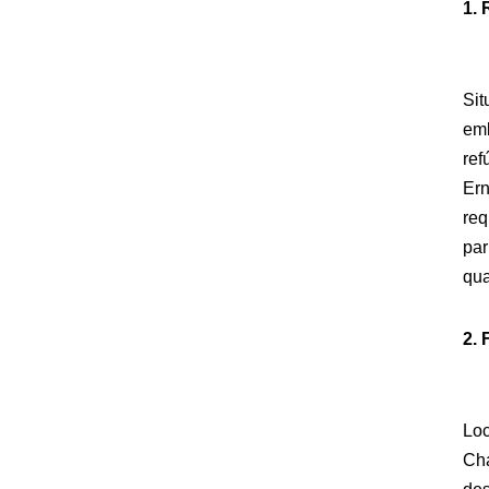
1. 
Sit
emb
ref
Ern
req
par
qua
2. 
Lo
Cha