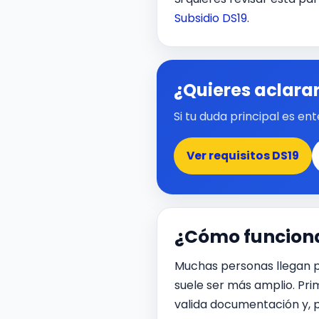
Subsidio DS19
.
¿Quieres aclarar
Si tu duda principal es e
Ver requisitos DS19
¿Cómo funciona 
Muchas personas llegan p
suele ser más amplio. Prim
valida documentación y, p