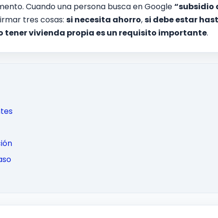
mento. Cuando una persona busca en Google
“subsidio 
irmar tres cosas:
si necesita ahorro
,
si debe estar hast
no tener vivienda propia es un requisito importante
.
ntes
ión
aso