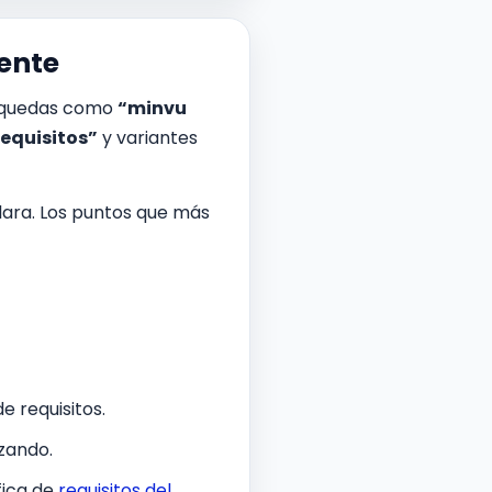
gente
úsquedas como
“minvu
requisitos”
y variantes
clara. Los puntos que más
e requisitos.
zando.
fica de
requisitos del