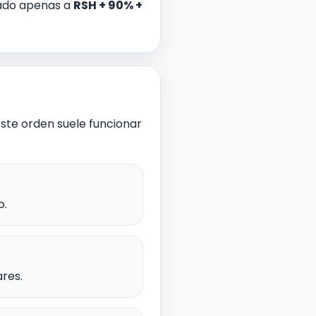
cado apenas a
RSH + 90% +
este orden suele funcionar
o.
res.