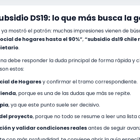
Subsidio DS19: lo que más busca la 
e ya mostró el patrón: muchas impresiones vienen de b
 social de hogares hasta el 90%”
,
“subsidio ds19 chile 
ietario
.
gina debe responder la duda principal de forma rápida y 
son estos:
ocial de Hogares
y confirmar el tramo correspondiente.
vienda
, porque es una de las dudas que más se repite.
opia
, ya que este punto suele ser decisivo.
 del proyecto
, porque no todo se resume a leer una lista d
ón y validar condiciones reales
antes de seguir avan
arte con más profundidad, te conviene abrir la guía especí