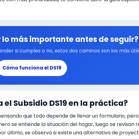
 lo más importante antes de seguir?
ntender si cumples o no, estos dos caminos son los más út
Cómo funciona el DS19
el Subsidio DS19 en la práctica?
ensando que todo depende de llenar un formulario, pero 
ero se entiende la situación del hogar, luego se revisan r
or último, se observa si existe una alternativa de proyec