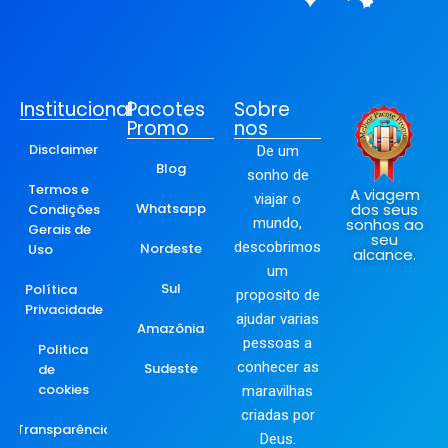
Institucional
Pacotes
Sobre
Promo
nos
Disclaimer
De um
Blog
sonho de
Termos e
A viagem
viajar o
Whatsapp
dos seus
Condições
mundo,
sonhos ao
Gerais de
seu
descobrimos
Nordeste
Uso
alcance.
um
Sul
Política
proposito de
Privacidade
ajudar varias
Amazônia
pessoas a
Politica
conhecer as
Sudeste
de
cookies
maravilhas
criadas por
Transparência
Deus.