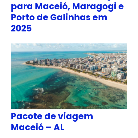
para Maceió, Maragogi e
Porto de Galinhas em
2025
Pacote de viagem
Maceió – AL