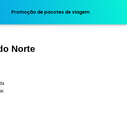
Promoção de pacotes de viagem
do Norte
.
ada
ar.