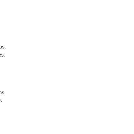
os,
es.
as
s