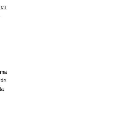
tal.
o
uma
 de
ta