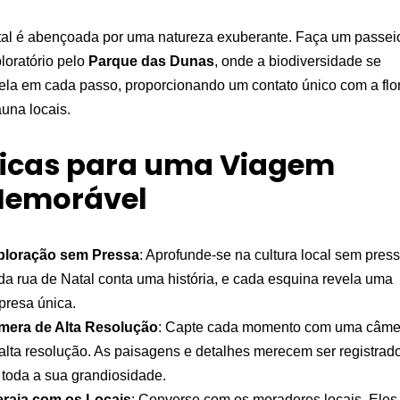
al é abençoada por uma natureza exuberante. Faça um passei
loratório pelo
Parque das Dunas
, onde a biodiversidade se
ela em cada passo, proporcionando um contato único com a flo
auna locais.
icas para uma Viagem
emorável
ploração sem Pressa
: Aprofunde-se na cultura local sem press
a rua de Natal conta uma história, e cada esquina revela uma
presa única.
mera de Alta Resolução
: Capte cada momento com uma câme
alta resolução. As paisagens e detalhes merecem ser registrad
toda a sua grandiosidade.
eraja com os Locais
: Converse com os moradores locais. Eles