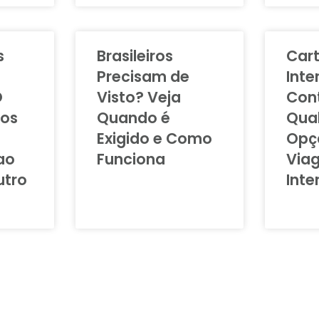
s
Brasileiros
Car
Precisam de
Inte
O
Visto? Veja
Cont
ros
Quando é
Qual
Exigido e Como
Opç
ao
Funciona
Via
utro
Inte