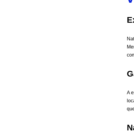
E
Nat
Mer
co
G
A e
loc
que
N