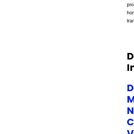
pr
hor
tra
D
I
D
M
N
C
V