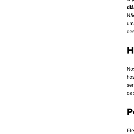
diá
Não
uma
des
H
Nos
hos
ser
os 
P
Ele