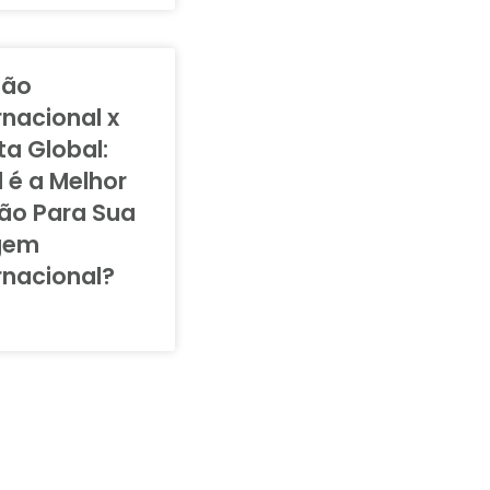
tão
rnacional x
a Global:
 é a Melhor
ão Para Sua
gem
rnacional?