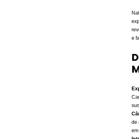
Nat
exp
rev
e f
D
M
Ex
Cad
sur
Câ
de 
em 
Int