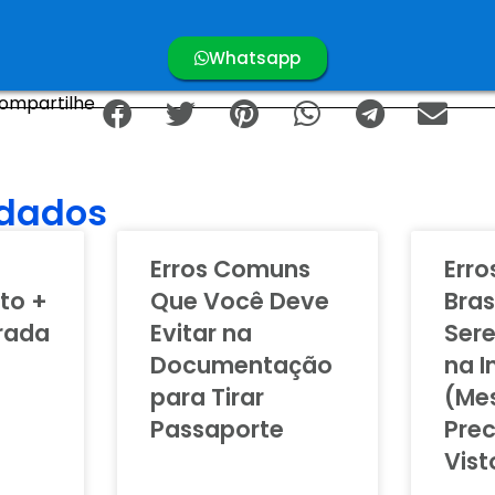
Whatsapp
ompartilhe
dados
:
Erros Comuns
Err
to +
Que Você Deve
Bras
irada
Evitar na
Ser
Documentação
na 
para Tirar
(Me
Passaporte
Prec
Vist