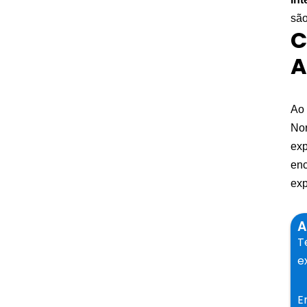
são
C
A
Ao 
Nor
exp
enc
exp
A
T
e
E