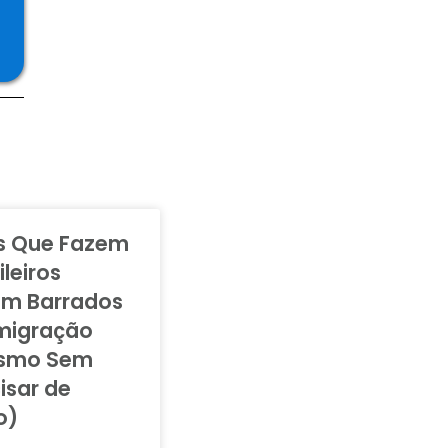
os Que Fazem
ileiros
em Barrados
Imigração
smo Sem
isar de
o)