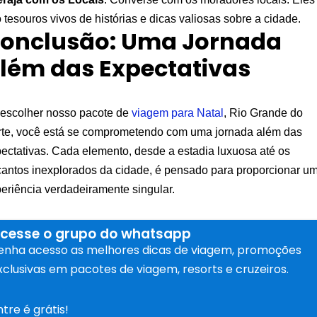
 tesouros vivos de histórias e dicas valiosas sobre a cidade.
onclusão: Uma Jornada
lém das Expectativas
escolher nosso pacote de
viagem para Natal
, Rio Grande do
te, você está se comprometendo com uma jornada além das
ectativas. Cada elemento, desde a estadia luxuosa até os
antos inexplorados da cidade, é pensado para proporcionar u
eriência verdadeiramente singular.
cesse o grupo do whatsapp
enha acesso as melhores dicas de viagem, promoções
xclusivas em pacotes de viagem, resorts e cruzeiros.
ntre é grátis!