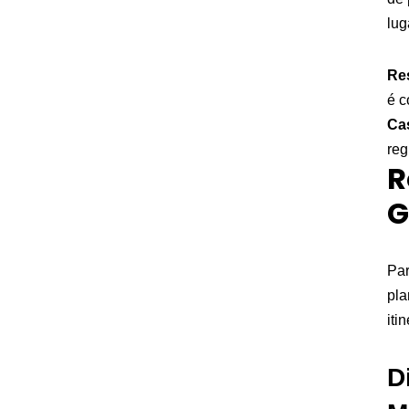
lug
Re
é c
Ca
reg
R
G
Pa
pla
iti
D