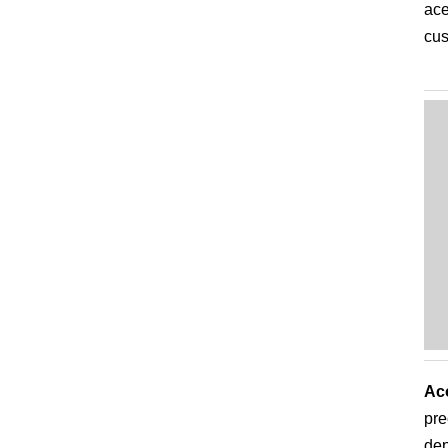
ace
cus
Ac
pre
de
Al
ent
pra
At
mer
I
É
A m
ver