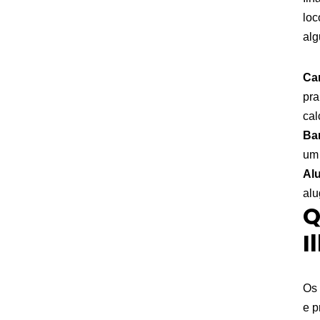
loc
alg
Ca
pra
cal
Ba
um 
Alu
alu
Q
I
Os 
e p