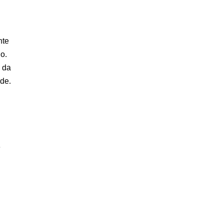
nte
o.
s da
nde.
e