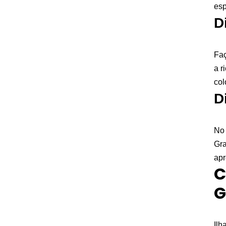
esp
D
Faç
a r
col
D
No 
Gra
apr
C
G
Ilh