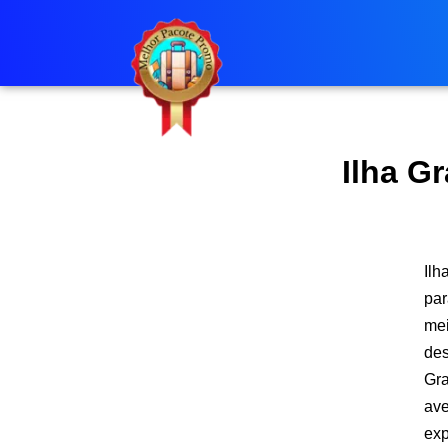
Pular
para
o
conteúdo
Ilha G
Ilh
par
mei
des
Gra
ave
exp