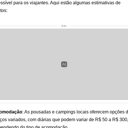
ssível para os viajantes. Aqui estão algumas estimativas de
tos:
omodação
: As pousadas e campings locais oferecem opções 
ços variados, com diárias que podem variar de R$ 50 a R$ 300
pendendo do tipo de acomodação.
imentação
: Refeições em restaurantes locais geralmente custa
re R$ 20 e R$ 80 por pessoa, dependendo do restaurante e do
tos escolhidos.
ividades
: As trilhas e praias são gratuitas, mas passeios de bar
gulho com snorkel
podem variar de R$ 50 a R$ 200 por pessoa
lha Grande qual Melhor
poca para Viajar
elhor época para visitar Ilha Grande é durante a temporada de
ão, de dezembro a março. Nesse período, o clima é quente e