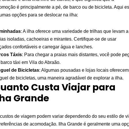
omoção é principalmente a pé, de barco ou de bicicleta. Aqui e
umas opções para se deslocar na ilha:
minhadas
: A ilha oferece uma variedade de trilhas que levam a
ias isoladas, cachoeiras e mirantes. Certifique-se de usar
çados confortáveis e carregar água e lanches.
rcos Táxis
: Para chegar a praias mais distantes, você pode pe
barco táxi em Vila do Abraão.
guel de Bicicletas
: Algumas pousadas e lojas locais oferecem
guel de bicicletas, uma maneira agradável de explorar a ilha.
uanto Custa Viajar para
lha Grande
custos de viagem podem variar dependendo do seu estilo de v
referências de acomodação. Ilha Grande é geralmente uma op