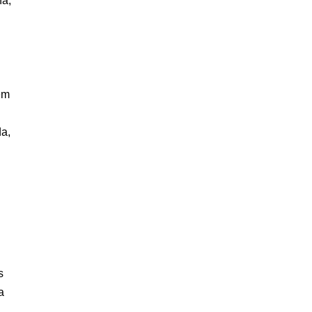
ha,
em
da,
s
a