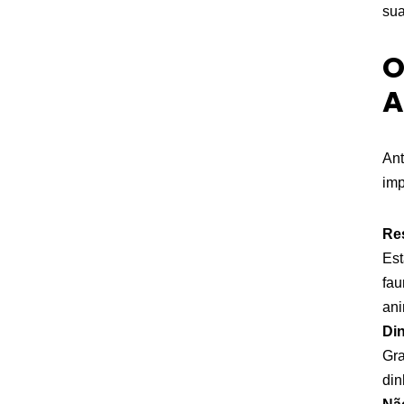
sua
O
A
Ant
imp
Re
Est
fau
ani
Di
Gra
din