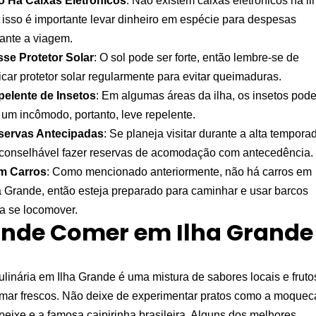
o Há Caixas Eletrônicos
: Não existem caixas eletrônicos na il
 isso é importante levar dinheiro em espécie para despesas
ante a viagem.
se Protetor Solar
: O sol pode ser forte, então lembre-se de
icar protetor solar regularmente para evitar queimaduras.
pelente de Insetos
: Em algumas áreas da ilha, os insetos pod
 um incômodo, portanto, leve repelente.
servas Antecipadas
: Se planeja visitar durante a alta tempora
conselhável fazer reservas de acomodação com antecedência.
m Carros
: Como mencionado anteriormente, não há carros em
a Grande, então esteja preparado para caminhar e usar barcos
a se locomover.
nde Comer em Ilha Grande
ulinária em Ilha Grande é uma mistura de sabores locais e fruto
mar frescos. Não deixe de experimentar pratos como a moquec
peixe e a famosa caipirinha brasileira. Alguns dos melhores