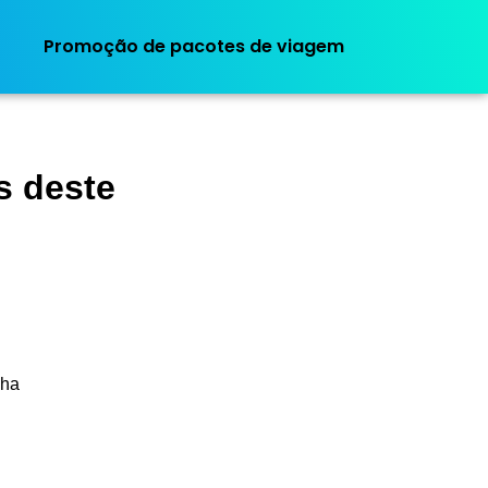
Promoção de pacotes de viagem
s deste
lha