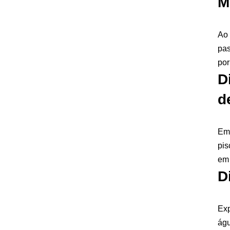
M
Ao 
pas
por
D
d
Em 
pis
em 
D
Exp
águ