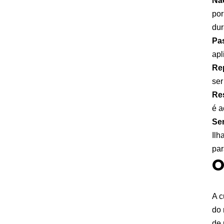
Nã
por
dur
Pas
apl
Re
ser
Re
é a
Se
Ilh
par
O
A c
do 
de 