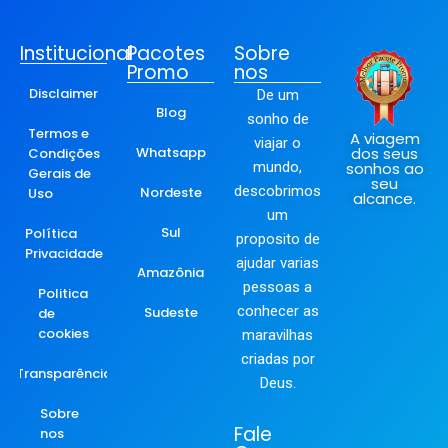
Institucional
Pacotes
Sobre
Promo
nos
Disclaimer
De um
Blog
sonho de
Termos e
A viagem
viajar o
Whatsapp
dos seus
Condições
mundo,
sonhos ao
Gerais de
seu
descobrimos
Nordeste
Uso
alcance.
um
Sul
Política
proposito de
Privacidade
ajudar varias
Amazônia
pessoas a
Politica
conhecer as
Sudeste
de
cookies
maravilhas
criadas por
Transparência
Deus.
Sobre
Fale
nos